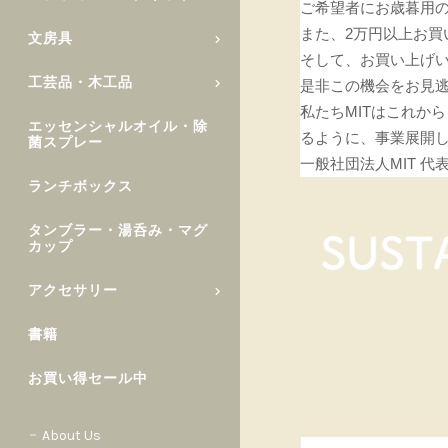
ご希望者にお歳暮用の
また、2万円以上お買
文房具
そして、お買い上げ
工芸品・木工品
是非この機会をお見
私たちMITはこれか
エッセンシャルオイル・除
るように、事業展開
菌スプレー
一般社団法人MIT 代表
ランチボックス
タンブラー・湯呑み・マグ
カップ
アクセサリー
書籍
お買い得セール中
About Us