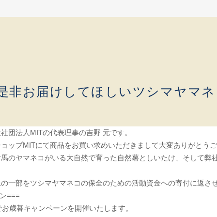
是非お届けしてほしいツシマヤマネ
社団法人MITの代表理事の吉野 元です。
ョップMITにて商品をお買い求めいただきまして大変ありがとう
対馬のヤマネコがいる大自然で育った自然薯としいたけ、そして弊
上の一部をツシマヤマネコの保全のための活動資金への寄付に返さ
ン===
までお歳暮キャンペーンを開催いたします。