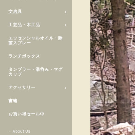
文房具
工芸品・木工品
エッセンシャルオイル・除
菌スプレー
ランチボックス
タンブラー・湯呑み・マグ
カップ
アクセサリー
書籍
お買い得セール中
About Us